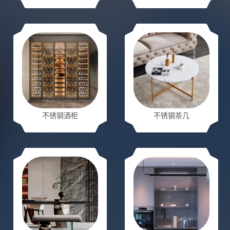
不锈钢酒柜
不锈钢茶几